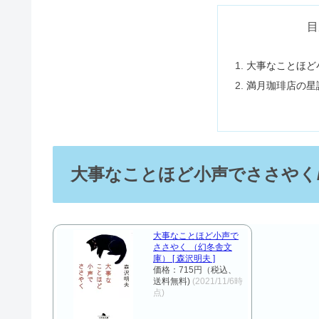
目
大事なことほど
満月珈琲店の星
大事なことほど小声でささやく
大事なことほど小声で
ささやく （幻冬舎文
庫） [ 森沢明夫 ]
価格：715円（税込、
送料無料)
(2021/11/6時
点)