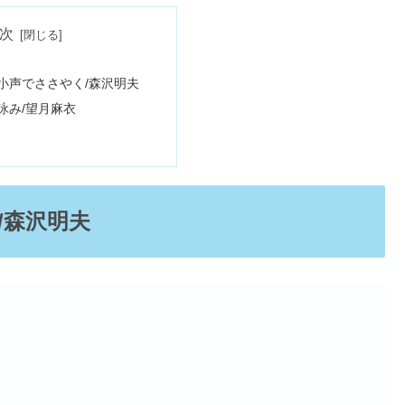
次
小声でささやく/森沢明夫
詠み/望月麻衣
/森沢明夫