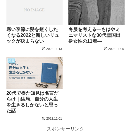
寒い季節に髪を短くした
冬服を考える―もはやミ
くなる2022と新しいリュ
ニマリストな30代雪国出
ックが決まらない
身女性の11着―
2022.11.13
2022.11.06
読書
20代で得た知見は名言だ
らけ｜結局、自分の人生
を生きるしかないと思っ
た話
2022.11.01
スポンサーリンク