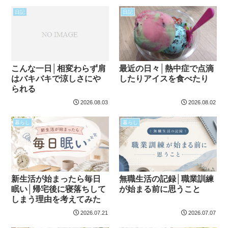
日記
日記
こんな一日│相変わらず肩
最近の日々│熱中症で点滴
はバキバキで涼しさにや
したりアイスを食べたり
られる
2026.08.03
2026.08.02
暮らし
暮らし
新生活が始まったら毎日
無職生活の記録│職業訓練
眠い│帰宅後に寝落ちして
が始まる前に思うこと
しまう理由を考えてみた
2026.07.21
2026.07.07