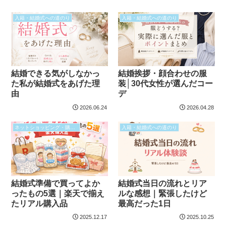
入籍・結婚式への道のり
入籍・結婚式への道のり
結婚できる気がしなかっ
結婚挨拶・顔合わせの服
た私が結婚式をあげた理
装│30代女性が選んだコー
由
デ
2026.06.24
2026.04.28
ネットショッピング・購入品
入籍・結婚式への道のり
結婚式準備で買ってよか
結婚式当日の流れとリア
ったもの5選｜楽天で揃え
ルな感想｜緊張したけど
たリアル購入品
最高だった1日
2025.12.17
2025.10.25