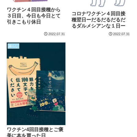
ワクチン４回目接種から
コロナワクチン４回目接
３日目、今日も今日とて
種翌日ーだるだるだるだ
引きこもり休日
るダルメシアンな１日ー
2022.07.31
2022.07.31
暮らし
ワクチン4回目接種とご褒
美に本を買った日