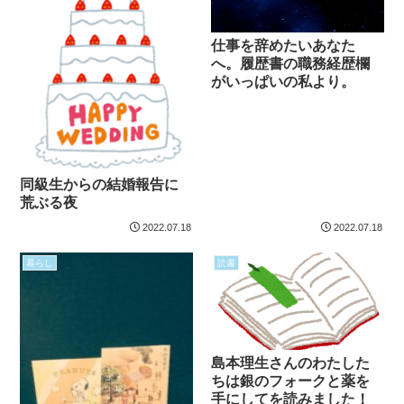
仕事を辞めたいあなた
へ。履歴書の職務経歴欄
がいっぱいの私より。
同級生からの結婚報告に
荒ぶる夜
2022.07.18
2022.07.18
暮らし
読書
島本理生さんのわたした
ちは銀のフォークと薬を
手にしてを読みました！