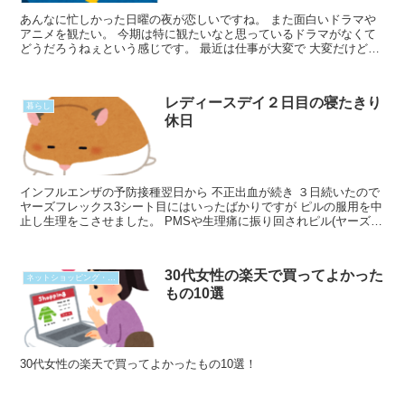
あんなに忙しかった日曜の夜が恋しいですね。 また面白いドラマや
アニメを観たい。 今期は特に観たいなと思っているドラマがなくて
どうだろうねぇという感じです。 最近は仕事が大変で 大変だけどそ
う思わないようにして 自分に対しても大丈夫、大丈夫Read More...
レディースデイ２日目の寝たきり
暮らし
休日
インフルエンザの予防接種翌日から 不正出血が続き ３日続いたので
ヤーズフレックス3シート目にはいったばかりですが ピルの服用を中
止し生理をこさせました。 PMSや生理痛に振り回されピル(ヤーズ)
服用中の私の生理の話 【生理が3ヶ月に１回へRead More...
30代女性の楽天で買ってよかった
ネットショッピング・購入品
もの10選
30代女性の楽天で買ってよかったもの10選！