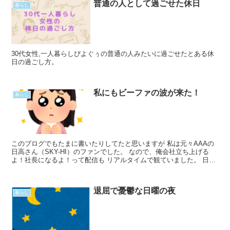
普通の人として過ごせた休日
暮らし
30代女性,一人暮らしぴよぐぅの普通の人みたいに過ごせたとある休
日の過ごし方。
私にもビーファの波が来た！
暮らし
このブログでもたまに書いたりしてたと思いますが 私は元々AAAの
日高さん（SKY-HI）のファンでした。 なので、俺会社立ち上げる
よ！社長になるよ！って配信も リアルタイムで観ていました。 日高
さんの作った初のボーイズグループ。 私も応援しRead More...
退屈で憂鬱な日曜の夜
暮らし