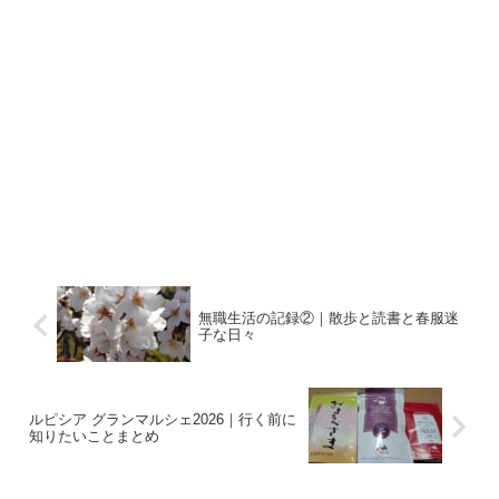
無職生活の記録②｜散歩と読書と春服迷
子な日々
ルピシア グランマルシェ2026｜行く前に
知りたいことまとめ