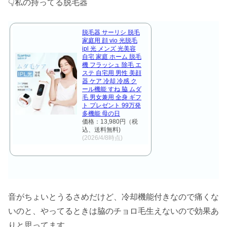
👇️私の持ってる脱毛器
脱毛器 サーリシ 脱毛
家庭用 顔 vio 光脱毛
ipl 光 メンズ 光美容
自宅 家庭 ホーム 脱毛
機 フラッシュ 除毛 エ
ステ 自宅用 男性 美顔
器 ケア 冷却 冷感 ク
ール機能 すね 脇 ムダ
毛 男女兼用 全身 ギフ
ト プレゼント 99万発
多機能 母の日
価格：13,980円（税
込、送料無料)
(2026/4/8時点)
音がちょいとうるさめだけど、冷却機能付きなので痛くな
いのと、やってるときは脇のチョロ毛生えないので効果あ
りと思ってます。