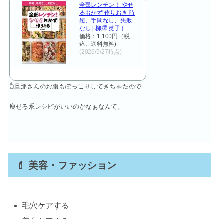
全部レンチン！ やせ
るおかず 作りおき 時
短、手間なし、失敗
なし [ 柳澤 英子 ]
価格：1,100円（税
込、送料無料)
(2026/5/27時点)
👆️旦那さんのお腹もぽっこりしてきちゃたので
痩せる系レシピがいいのかなぁなんて。
💄 美容・ファッション
毛穴ケアする