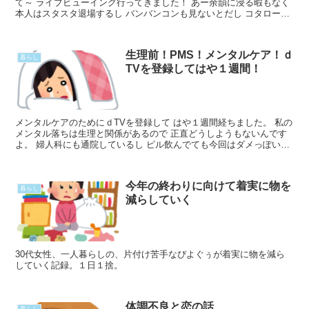
て～ ライブビューイング行ってきました！ あー余韻に浸る暇もなく
本人はスタスタ退場するし バンバンコンも見ないとだし コタローも
見ないとだし。笑 登場シーン、思わぬ登場の仕方で驚Read More...
生理前！PMS！メンタルケア！ｄ
暮らし
TVを登録してはや１週間！
メンタルケアのためにｄTVを登録して はや１週間経ちました。 私の
メンタル落ちは生理と関係があるので 正直どうしようもないんです
よ。 婦人科にも通院しているし ピル飲んでても今回はダメっぽい。
出血もしちゃったので１回血を出させるしかないでRead More...
今年の終わりに向けて着実に物を
暮らし
減らしていく
30代女性、一人暮らしの、片付け苦手なぴよぐぅが着実に物を減ら
していく記録。１日１捨。
体調不良と恋の話
暮らし