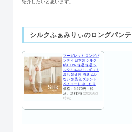
紹介したいと思います。
シルクふぁみりぃのロングパンテ
マーガレット ロングパ
ンティ 日本製 シルク
絹100％ 保温 保湿 シ
ルクふぁみりぃ ギフト
温活 冷え性 消臭 ムレ
ない 無染色 ズボン下
ペチコート ゆったり
価格：5,670円（税
込、送料別)
(2026/6/3
時点)