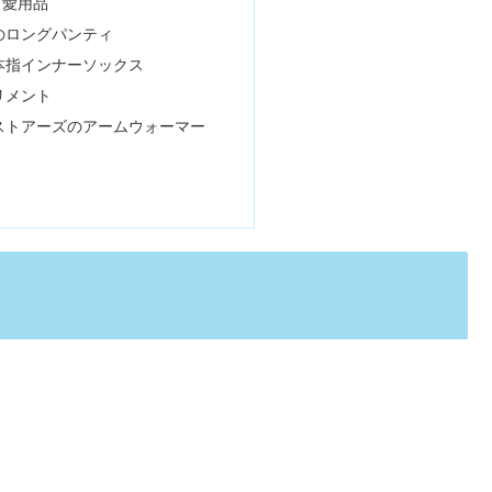
ピ愛用品
のロングパンティ
本指インナーソックス
リメント
ストアーズのアームウォーマー