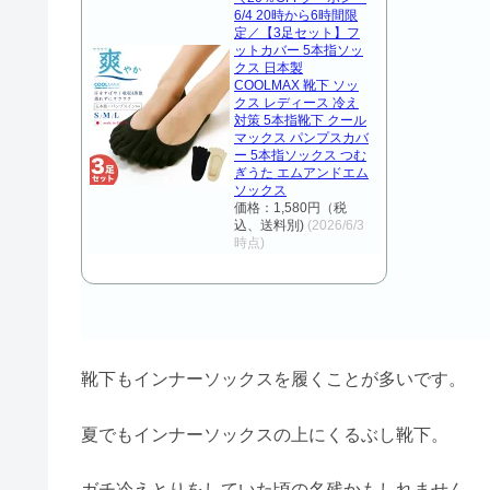
6/4 20時から6時間限
定／【3足セット】フ
ットカバー 5本指ソッ
クス 日本製
COOLMAX 靴下 ソッ
クス レディース 冷え
対策 5本指靴下 クール
マックス パンプスカバ
ー 5本指ソックス つむ
ぎうた エムアンドエム
ソックス
価格：1,580円（税
込、送料別)
(2026/6/3
時点)
靴下もインナーソックスを履くことが多いです。
夏でもインナーソックスの上にくるぶし靴下。
ガチ冷えとりをしていた頃の名残かもしれません。