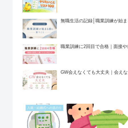
無職生活の記録│職業訓練が始ま
職業訓練に2回目で合格｜面接や
GW会えなくても大丈夫｜会え
入籍・結婚式への道のり