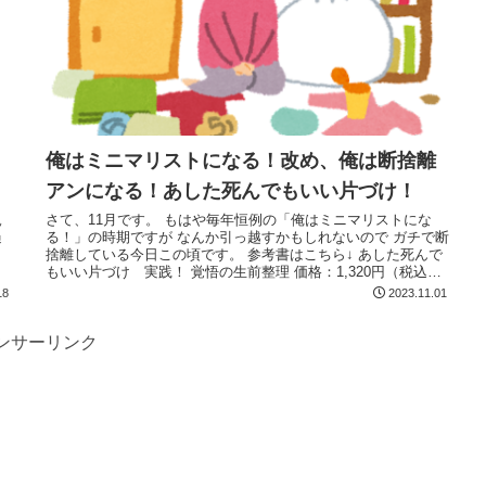
俺はミニマリストになる！改め、俺は断捨離
アンになる！あした死んでもいい片づけ！
親
さて、11月です。 もはや毎年恒例の「俺はミニマリストにな
過
る！」の時期ですが なんか引っ越すかもしれないので ガチで断
。
捨離している今日この頃です。 参考書はこちら↓ あした死んで
もいい片づけ 実践！ 覚悟の生前整理 価格：1,320円（税込
Read More...
18
2023.11.01
ンサーリンク