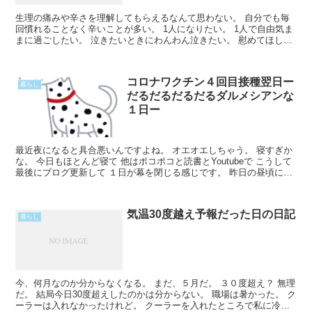
生理の痛みや辛さを理解してもらえるなんて思わない。 自分でも毎
回慣れることなく辛いことが多い。 1人になりたい。 1人で自由気ま
まに過ごしたい。 泣きたいときにわんわん泣きたい。 慰めてほしい
とかそういう訳じゃなくて ただ泣きたくなるのだ。Read More...
コロナワクチン４回目接種翌日ー
暮らし
だるだるだるだるダルメシアンな
１日ー
最近夜になると具合悪いんですよね。 オエオエしちゃう。 寝すぎか
な。 今日もほとんど寝て 他はポコポコと読書とYoutubeで こうして
最後にブログ更新して １日が幕を閉じる感じです。 昨日の昼頃にワ
クチン4回目をやりました。 私は４回ともRead More...
気温30度越え予報だった日の日記
暮らし
今、何月なのか分からなくなる。 まだ、５月だ。 ３０度超え？ 無理
だ。 結局今日30度超えしたのかは分からない。 職場は暑かった。 ク
ーラーは入れなかったけれど。 クーラーを入れたところで私に冷風