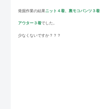
発掘作業の結果
ニット４着、裏モコパンツ３着
アウター３着
でした。
少なくないですか？？？