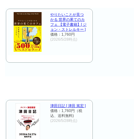
やりたいことが見つ
かる 世界の果てのカ
フェ 【電子書籍】[ ジ
ョン・ストレルキー ]
価格：1,760円
(2026/5/28時点)
津田日記 [ 津田 篤宏 ]
価格：1,760円（税
込、送料無料)
(2026/5/28時点)