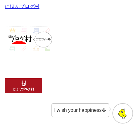
にほんブログ村
I wish your happiness🍀