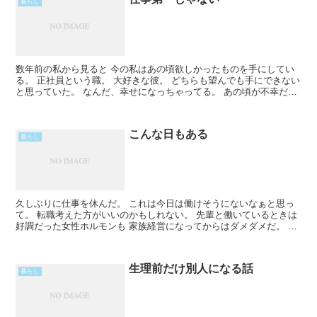
暮らし
数年前の私から見ると 今の私はあの頃欲しかったものを手にしてい
る。 正社員という職。 大好きな彼。 どちらも望んでも手にできない
と思っていた。 なんだ、幸せになっちゃってる。 あの頃が不幸だっ
た訳じゃないけど 欲しいものは手にした。 なのにRead More...
こんな日もある
暮らし
久しぶりに仕事を休んだ。 これは今日は働けそうにないなぁと思っ
て。 転職考えた方がいいのかもしれない。 先輩と働いているときは
好調だった女性ホルモンも 家族経営になってからはダメダメだ。 仕
事のストレス負荷が私には重い。 後出しで家族加入はRead More...
生理前だけ別人になる話
暮らし