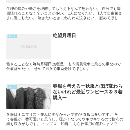
生理の痛みや辛さを理解してもらえるなんて思わない。 自分でも毎
回慣れることなく辛いことが多い。 1人になりたい。 1人で自由気ま
まに過ごしたい。 泣きたいときにわんわん泣きたい。 慰めてほしい
とかそういう訳じゃなくて ただ泣きたくなるのだ。Read More...
絶望月曜日
暮らし
飽きることなく毎時月曜日は絶望。 もう満員電車に乗るの嫌なので
仕事辞めたい。 せめて男女で車両分けてほしい。
春服を考えるー秋服とほぼ変わら
暮らし
ないけれど最近ワンピースを３着
購入ー
冬服はミニマリスト並みに少なかったですが 春服は多いです。 そし
て春服が一番可愛いと思うし、暖かくなってウキウキするので財布の
紐も緩みがちです。 トップス 19着 こちら仕事用の黒Tシャツで
す。 洗濯中ですがあと２枚あるので計４枚。 内、先Read More...