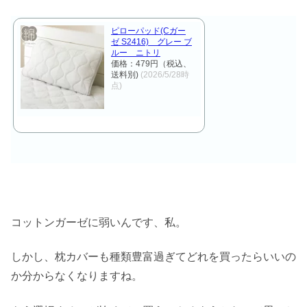
ピローパッド(Cガー
ゼ S2416) グレー ブ
ルー ニトリ
価格：479円（税込、
送料別)
(2026/5/28時
点)
コットンガーゼに弱いんです、私。
しかし、枕カバーも種類豊富過ぎてどれを買ったらいいの
か分からなくなりますね。