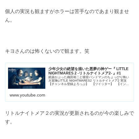
個人の実況も観ますがホラーは苦手なのであまり観ませ
ん。
キヨさんのは怖くないので観ます。笑
少年少女の絶望を描いた悪夢の神ゲー『 LITTLE
NIGHTMARES 2 -リトルナイトメア2- 』#1
紙袋かぶった織田裕二と猫背バンドマンのちょっぴり怖い
大冒険LITTLE NIGHTMARES2 リトルナイトメア2 実況
【チャンネル登録よろっぷ】 【ツイッター】 【インス
タグラム】
www.youtube.com
リトルナイトメア２の実況が更新されるのが今の楽しみで
す。