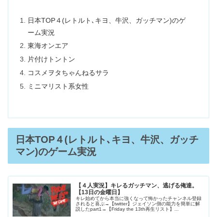
日本TOP４(レトルト､キヨ、牛沢、ガッチマン)のゲ
ーム実況
東海オンエア
片付けトントン
コスメヲタちゃんねるサラ
ミニマリスト系女性
日本TOP４(レトルト､キヨ、牛沢、ガッチ
マン)のゲーム実況
【４人実況】キレるガッチマン、逃げる俺達。
【13日の金曜日】
キレ始めてから本当に強くなって怖かったチャンネル登録
されると喜ぶ→【twitter】ジェイソン側の能力を簡単に解
説したpart1→【Friday the 13th再生リスト】...