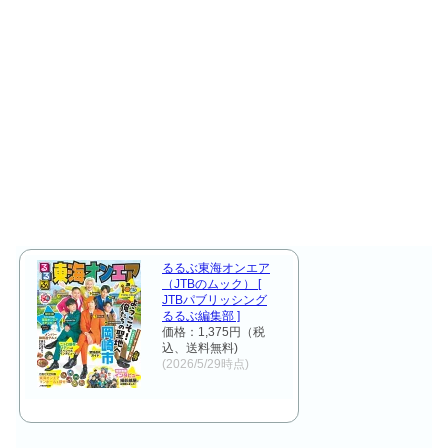
るるぶ東海オンエア
（JTBのムック） [
JTBパブリッシング
るるぶ編集部 ]
価格：1,375円（税
込、送料無料)
(2026/5/29時点)