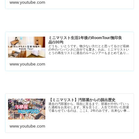
www.youtube.com
ミニマリスト生活1年後のRoomTour/無印良
品/100均
どうも、いとうです。物少ない方だとと思ってるけど収納
の中のパンパンさに自分でも驚き。わお。ミニマリストい
とうの再生リストに過去のルームツアーもまとめてありま
す。お時間がある時にぜひ。焼き菓子の通販専門店日々な
んとなくつぶやくTwitter
www.youtube.com
【ミニマリスト】汚部屋からの脱出歴史
過去の汚部屋から、現在に至るまで、部屋が片付いていっ
た過程をお見せします。実を言うと、人生で片付いた部屋
で暮らせているのは、ここ1、2年のみです。出来ない事を
受け入れ、出来ないならやらなくていい方法(この場合は物
を減らして片付けを楽に)考えを変えました。人には向き不
向きがありますよね。普段は、ミニマリストなライフ...
www.youtube.com