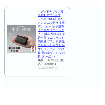
【グッドデザイン賞
受賞】アブラサス
【小さい財布】財布
メンズ 二つ折り 本革
薄い コンパクト財布
ミニ財布 ミニバッグ
入る 財布 荷物 減らす
最小限 ミニマリスト
高級感 ブランド 男性
プレゼント ギフト 誕
生日プレゼント 父の
日 父の日ギフト 父の
日 プレゼント
価格：16,200円（税
込、送料無料)
(2026/5/29時点)