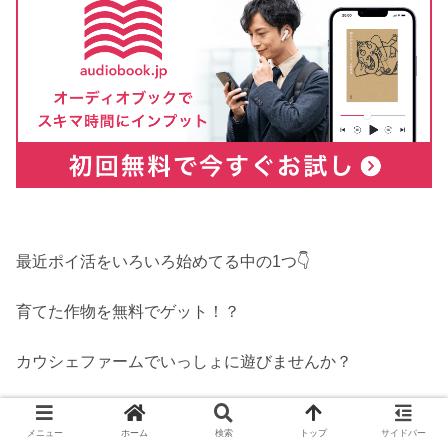
最近ポイ活をいろいろ始めてる中の1つ👇️
育てた作物を無料でゲット！？
カウシェファームでいっしょに遊びませんか？
この
リンク
からカウシェファームを始めると、お得な報酬
メニュー
ホーム
検索
トップ
サイドバー
ももらえます🎁