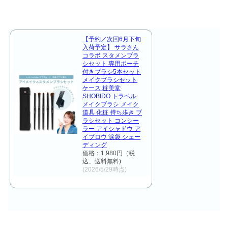
【予約／次回6月下旬
入荷予定】 サラさん
コラボ スタメンブラ
シセット 専用ポーチ
付きブラシ5本セット
メイクブラシセット
ケース 粧美堂
SHOBIDO トラベル
メイクブラシ メイク
道具 化粧 持ち歩き ブ
ラシセット コンシー
ラー アイシャドウ ア
イブロウ 涙袋 シェー
ディング
価格：1,980円（税
込、送料無料)
(2026/5/29時点)