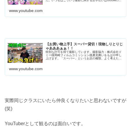
た。いつもはこういう撮影に関するお手伝いはUUUMの方
がほぼやってくれるのですが、今回は会館側の人が｢会って
打ち合わせしたい｣とのこと。ただ会場を貸してくれるだけ
www.youtube.com
でいいのにどんな打ち合わせがあるのだろうと思いまし...
【お買い物上手】スーパー貸切！現物しりとりじ
ゃあああぁぁ！！
特別な許可を得て撮影しています。撮影協力：株式会社ド
ミー様岡崎フィルムコミッション残暑見舞いをもはや申し
上げます。「スーパー」というお店の種類、よく考えたら
やばいな。スーパーマーケットでマーケットじゃなくてス
ーパー...
www.youtube.com
実際同じクラスにいたら仲良くなりたいと思わないですが
(笑)
YouTuberとして観るのは面白いです。