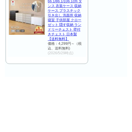
66.1/86.1/106.1cm タ
ンス 衣装ケース 収納
ケース プラスチック
引き出し 洗面所 収納
寝室 子供部屋 クロー
ゼット 隠す収納 ラン
ドリーチェスト 壁付
きチェスト 日本製
【送料無料】
価格：4,299円～（税
込、送料無料)
(2026/5/29時点)