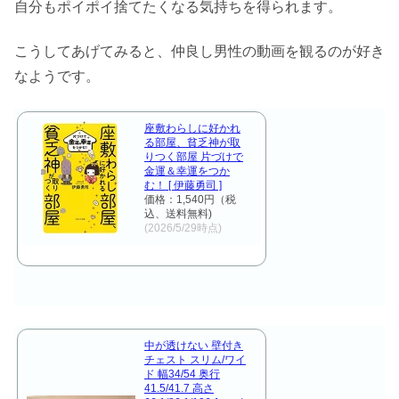
自分もポイポイ捨てたくなる気持ちを得られます。
こうしてあげてみると、仲良し男性の動画を観るのが好き
なようです。
座敷わらしに好かれ
る部屋、貧乏神が取
りつく部屋 片づけで
金運＆幸運をつか
む！ [ 伊藤勇司 ]
価格：1,540円（税
込、送料無料)
(2026/5/29時点)
中が透けない 壁付き
チェスト スリム/ワイ
ド 幅34/54 奥行
41.5/41.7 高さ