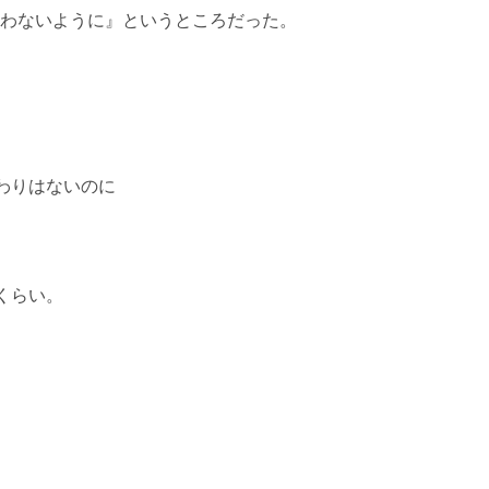
失わないように』というところだった。
。
わりはないのに
くらい。