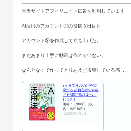
※当サイトアフィリエイト広告を利用しています
AI活用のアカウント①の投稿３日目と
アカウント②を作成して立ち上げた。
まだあまり上手に動画は作れていない。
なんとなくで作ってとりあえず投稿している感じ。
2ヶ月で月30万円を実
現する 超初心者でも稼
げるAI活用法 [ あべ
むつき ]
価格：1,980円（税
込、送料無料)
(2026/3/7時点)