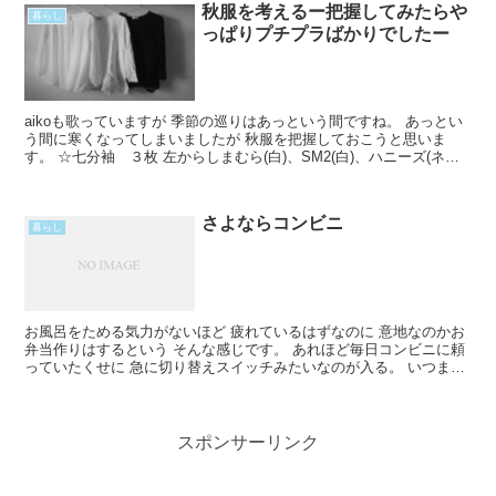
秋服を考えるー把握してみたらや
暮らし
っぱりプチプラばかりでしたー
aikoも歌っていますが 季節の巡りはあっという間ですね。 あっとい
う間に寒くなってしまいましたが 秋服を把握しておこうと思いま
す。 ☆七分袖 ３枚 左からしまむら(白)、SM2(白)、ハニーズ(ネイ
ビー)。 『七分袖って何？１枚も持ってなRead More...
さよならコンビニ
暮らし
お風呂をためる気力がないほど 疲れているはずなのに 意地なのかお
弁当作りはするという そんな感じです。 あれほど毎日コンビニに頼
っていたくせに 急に切り替えスイッチみたいなのが入る。 いつまで
続くか分からないけれど。 昨夜ももちろん悪夢。 Read More...
スポンサーリンク