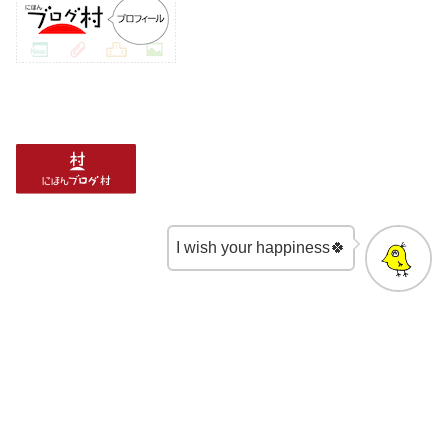
I wish your happiness🍀