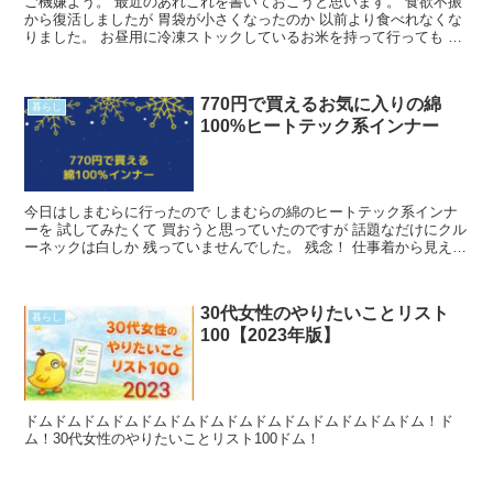
ご機嫌よう。 最近のあれこれを書いておこうと思います。 食欲不振
から復活しましたが 胃袋が小さくなったのか 以前より食べれなくな
りました。 お昼用に冷凍ストックしているお米を持って行っても ３
分の１ほど残してしまう日々です。 おかげさまで目Read More...
770円で買えるお気に入りの綿
暮らし
100%ヒートテック系インナー
今日はしまむらに行ったので しまむらの綿のヒートテック系インナ
ーを 試してみたくて 買おうと思っていたのですが 話題なだけにクル
ーネックは白しか 残っていませんでした。 残念！ 仕事着から見える
ので 黒が希望なのです。 そのうち買えたらいいRead More...
30代女性のやりたいことリスト
暮らし
100【2023年版】
ドムドムドムドムドムドムドムドムドムドムドムドムドムドム！ド
ム！30代女性のやりたいことリスト100ドム！