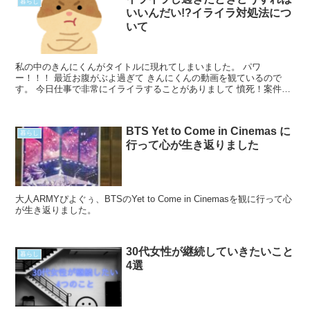
暮らし
いいんだい!?イライラ対処法につ
いて
私の中のきんにくんがタイトルに現れてしまいました。 パワ
ー！！！ 最近お腹がぶよ過ぎて きんにくんの動画を観ているので
す。 今日仕事で非常にイライラすることがありまして 憤死！案件で
したよ、まったく！ イライラが止まらなかったので私の対処法Read
More...
BTS Yet to Come in Cinemas に
暮らし
行って心が生き返りました
大人ARMYぴよぐぅ、BTSのYet to Come in Cinemasを観に行って心
が生き返りました。
30代女性が継続していきたいこと
暮らし
4選