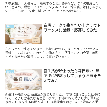
30代女性、一人暮らし、継続することが苦手なぴよぐぅの継続した
いこと４つ。運動、ブログ、デンタルフロス、韓国語。毎日じゃなく
ていい、3日坊主を繰り返したとしてもそれも継続の形。
在宅ワークで生きたい｜クラウド
暮らし
ワークスに登録・応募してみた
在宅ワークで生きていきたい気持ちが強くなり、クラウドワークスに
登録してみました。これからの働き方や、旦那さんとの会話、無理し
すぎず働きたい気持ちについて書いています。
新生活が始まったら毎日眠い│帰
暮らし
宅後に寝落ちしてしまう理由を考
えてみた
新生活が始まった 新生活が始まりました。 学校に通うことは仕事に
行くことよりは楽だなぁと思います。 仕事に行く時より少し遅く起
きれるし 家を出る時間も遅いし 満員電車ではないので 電車が苦手だ
けど気持ち的には少し楽です。 次の仕事を決めるとRead More...