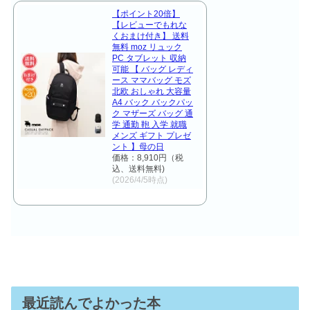
【ポイント20倍】
【レビューでもれな
くおまけ付き】 送料
無料 moz リュック
PC タブレット 収納
可能 【 バッグ レディ
ース ママバッグ モズ
北欧 おしゃれ 大容量
A4 バック バックパッ
ク マザーズ バッグ 通
学 通勤 鞄 入学 就職
メンズ ギフト プレゼ
ント 】母の日
価格：8,910円（税
込、送料無料)
(2026/4/5時点)
最近読んでよかった本