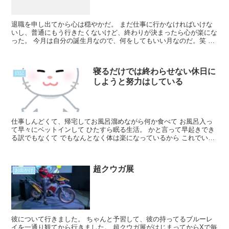
退職を申し出てから心は穏やかだ。 まだ仕事に行かなければいけな
いし、普通にもう行きたくないけど、終わりが決まったら心が楽にな
った。 今月は自分の誕生月なので、何をしてもいい月なのだ。笑 無
職になるのであまりお金を使わないほうがいいのだけれどRead
More...
寝るだけでは終わらせない休日に
日記
しようと努力はしている
仕事しんどくて、帰宅してお風呂溜めながら何か食べて お風呂入っ
て早々にベットインして ひたすら眠る生活。 かと言って早起きでき
る訳でもなくて でもなんとなく体は楽になっているから これでいい
んだろうなと。 何が嫌って、そんなに大した仕事をしRead More...
超クウガ展
お出かけ
彼について行きました。 ちゃんと予習して、彼の持ってるブルーレ
イを一通り観てから行きました。 超クウガ展がはじまってからXで毎