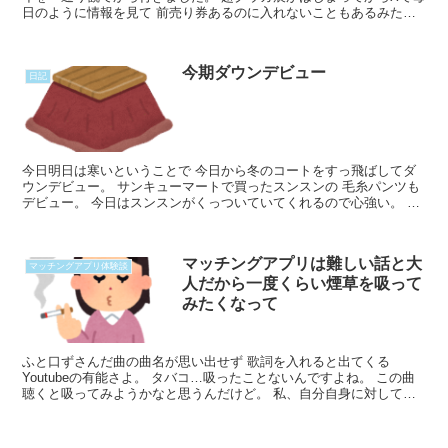
日のように情報を見て 前売り券あるのに入れないこともあるみたい
だよ！ めっちゃ並ぶみたいだよ！ と熱中症経験のあるRead More...
今期ダウンデビュー
日記
今日明日は寒いということで 今日から冬のコートをすっ飛ばしてダ
ウンデビュー。 サンキューマートで買ったスンスンの 毛糸パンツも
デビュー。 今日はスンスンがくっついていてくれるので心強い。 ※
スンスンの毛糸パンツのリンクが出ないので、サンキュRead More...
マッチングアプリは難しい話と大
マッチングアプリ体験談
人だから一度くらい煙草を吸って
みたくなって
ふと口ずさんだ曲の曲名が思い出せず 歌詞を入れると出てくる
Youtubeの有能さよ。 タバコ…吸ったことないんですよね。 この曲
聴くと吸ってみようかなと思うんだけど。 私、自分自身に対して信
頼がないというか タバコもお酒もギャンブルもやろうRead More...