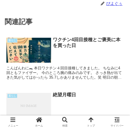
ぴよぐぅ
関連記事
ワクチン4回目接種とご褒美に本
暮らし
を買った日
こんばんわに🐊 本日ワクチン４回目接種してきました。 ちなみに4
回ともファイザー。 今のところ腕の痛みのみです。 さっき熱が出て
きた気がしてはかったら 35.7しかありませんでした。笑 明日の朝に
なっても熱が出なかったら 今回は熱出ない気がRead More...
絶望月曜日
暮らし
飽きることなく毎時月曜日は絶望。 もう満員電車に乗るの嫌なので
メニュー
ホーム
検索
トップ
サイドバー
仕事辞めたい。 せめて男女で車両分けてほしい。