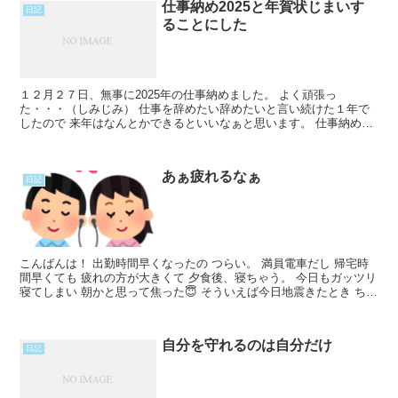
仕事納め2025と年賀状じまいす
日記
ることにした
１２月２７日、無事に2025年の仕事納めました。 よく頑張っ
た・・・（しみじみ） 仕事を辞めたい辞めたいと言い続けた１年で
したので 来年はなんとかできるといいなぁと思います。 仕事納め後
に友人とご飯に行ったのですが その子の話を聞いてると仕Read
More...
あぁ疲れるなぁ
日記
こんばんは！ 出勤時間早くなったの つらい。 満員電車だし 帰宅時
間早くても 疲れの方が大きくて 夕食後、寝ちゃう。 今日もガッツリ
寝てしまい 朝かと思って焦った😇 そういえば今日地震きたとき ちょ
うど着替え中で 上裸で焦った。 働きながらRead More...
自分を守れるのは自分だけ
日記