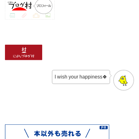
I wish your happiness🍀