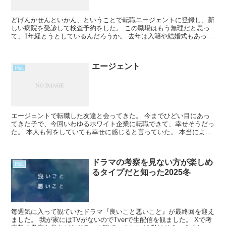
どげんかせんといかん、ということで転職エージェントに登録し、新
しい病院を受診して検査予約をした。 この職場はもう無理だと思っ
て、1年経とうとしているんだろうか。 去年は入籍や結婚式もあっ
て、転職同時進行は私には無理ピーということで諦めていたRead
More...
エージェント
日記
エージェントで転職した友達と会ってきた。 今までひどい目にあっ
てきた子で、今回いわゆるホワイト企業に転職できて、幸せそうだっ
た。 本人も何をしていても幸せに感じると言っていた。 本当によか
ったなと思ったし、そういう働き方ができるんだよなぁとRead
More...
ドラマの考察を見ない方が楽しめ
日記
るタイプだと知った2025冬
毎週気に入って観ていたドラマ『良いこと悪いこと』が最終回を迎え
ました。 我が家にはTVがないのでTverで生配信を観ました。 Xで考