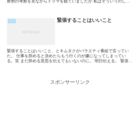
察勢の考察を見ながらドラマを観ていましたが 私はそういうのしな
い方がドラマを楽しめるなぁと思いました。 元々Read More...
緊張することはいいこと
日記
緊張することはいいこと、とキムタクがバラエティ番組で言ってい
た。 仕事を辞めると決めたらもう行くのが嫌になってしまってい
る。笑 まだ辞める意思を伝えてもいないのに。 明日伝える。 緊張す
る。 驚かれるだろうか。 自分でも驚いている。 1週間Read More...
スポンサーリンク