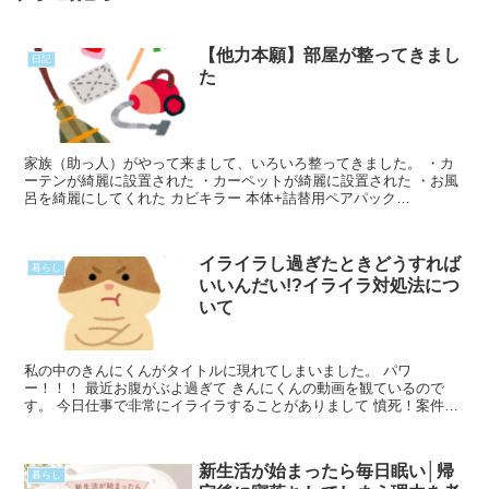
【他力本願】部屋が整ってきまし
日記
た
家族（助っ人）がやって来まして、いろいろ整ってきました。 ・カ
ーテンが綺麗に設置された ・カーペットが綺麗に設置された ・お風
呂を綺麗にしてくれた カビキラー 本体+詰替用ペアパック
(400ml+400ml)【カビキラー】 価格：514円（Read More...
イライラし過ぎたときどうすれば
暮らし
いいんだい!?イライラ対処法につ
いて
私の中のきんにくんがタイトルに現れてしまいました。 パワ
ー！！！ 最近お腹がぶよ過ぎて きんにくんの動画を観ているので
す。 今日仕事で非常にイライラすることがありまして 憤死！案件で
したよ、まったく！ イライラが止まらなかったので私の対処法Read
More...
新生活が始まったら毎日眠い│帰
暮らし