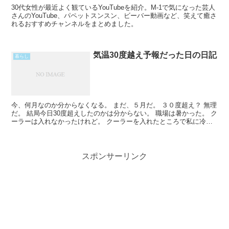
30代女性が最近よく観ているYouTubeを紹介。M-1で気になった芸人
さんのYouTube、パペットスンスン、ビーバー動画など、笑えて癒さ
れるおすすめチャンネルをまとめました。
気温30度越え予報だった日の日記
暮らし
今、何月なのか分からなくなる。 まだ、５月だ。 ３０度超え？ 無理
だ。 結局今日30度超えしたのかは分からない。 職場は暑かった。 ク
ーラーは入れなかったけれど。 クーラーを入れたところで私に冷風
は届かないけれど。 朝の満員電車でも 一人でRead More...
スポンサーリンク