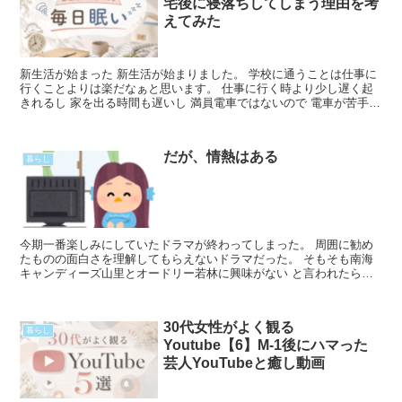
宅後に寝落ちしてしまう理由を考
えてみた
新生活が始まった 新生活が始まりました。 学校に通うことは仕事に
行くことよりは楽だなぁと思います。 仕事に行く時より少し遅く起
きれるし 家を出る時間も遅いし 満員電車ではないので 電車が苦手だ
けど気持ち的には少し楽です。 次の仕事を決めるとRead More...
だが、情熱はある
暮らし
今期一番楽しみにしていたドラマが終わってしまった。 周囲に勧め
たものの面白さを理解してもらえないドラマだった。 そもそも南海
キャンディーズ山里とオードリー若林に興味がない と言われたらも
うどうしようもないし 自分が興味を持っていることを、周Read
More...
30代女性がよく観る
暮らし
Youtube【6】M-1後にハマった
芸人YouTubeと癒し動画