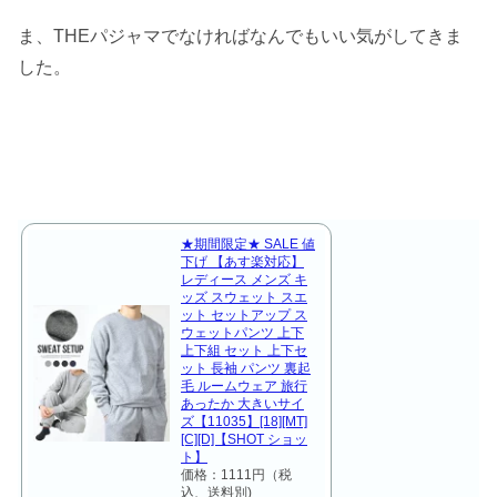
ま、THEパジャマでなければなんでもいい気がしてきま
した。
★期間限定★ SALE 値
下げ 【あす楽対応】
レディース メンズ キ
ッズ スウェット スエ
ット セットアップ ス
ウェットパンツ 上下
上下組 セット 上下セ
ット 長袖 パンツ 裏起
毛 ルームウェア 旅行
あったか 大きいサイ
ズ【11035】[18][MT]
[C][D]【SHOT ショッ
ト】
価格：1111円（税
込、送料別)