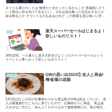
タイトル通りのことは 無理だと分かっているからこそ 意識的にそう
いう部分に目を向けて生きたい。 それは花を飾った生活をするとか
絵を飾るとか そういうものもあるけれど この部屋を居心地いい空間
にすることが 第一優先ですね。 という訳でちょこRead More...
楽天スーパーセールはじまるよ！
日記
欲しいものリスト！
30代女性、一人暮らし楽天大好きぴよぐぅのスーパーセールという
イベントに乗っかって欲しいものリスト！
GWの思い出2023① 友人と再会/
お出かけ
帰省/菜の花畑
5月2日(火) この日の仕事終わりから実は私のGWは始まっていた。 友
人が家族旅行でこちらに来ていたので、仕事終わりに再会。 私は友
人が少ない方だし、めんどくさがりなので連絡無精だが、私が地元を
離れてからほぼ毎日連絡をとっている唯一の友人。Read More...