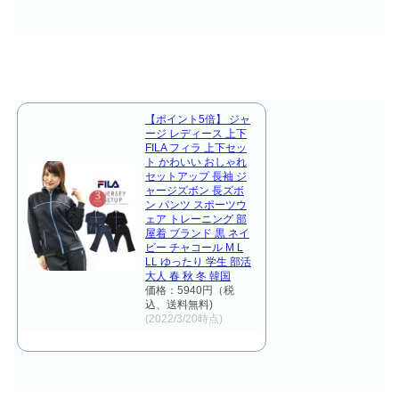
【ポイント5倍】 ジャ
ージ レディース 上下
FILA フィラ 上下セッ
ト かわいい おしゃれ
セットアップ 長袖 ジ
ャージズボン 長ズボ
ン パンツ スポーツウ
ェア トレーニング 部
屋着 ブランド 黒 ネイ
ビー チャコール M L
LL ゆったり 学生 部活
大人 春 秋 冬 韓国
価格：5940円（税
込、送料無料)
(2022/3/20時点)