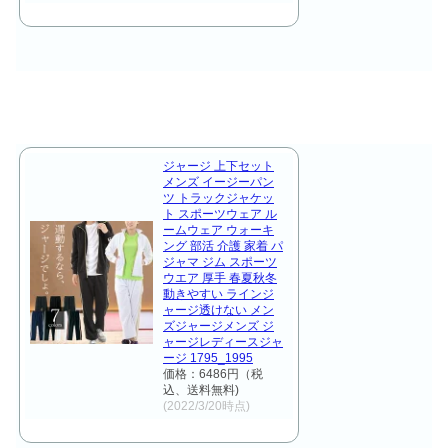
ジャージ 上下セット
メンズ イージーパン
ツ トラックジャケッ
ト スポーツウェア ル
ームウェア ウォーキ
ング 部活 介護 家着 パ
ジャマ ジム スポーツ
ウエア 厚手 春夏秋冬
動きやすい ラインジ
ャージ透けない メン
ズジャージメンズ ジ
ャージレディースジャ
ージ 1795_1995
価格：6486円（税
込、送料無料)
(2022/3/20時点)