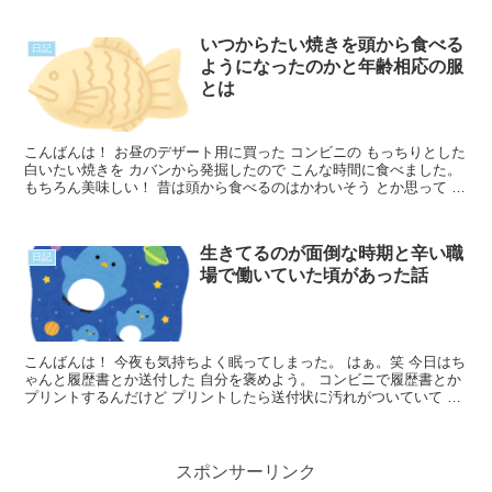
いつからたい焼きを頭から食べる
日記
ようになったのかと年齢相応の服
とは
こんばんは！ お昼のデザート用に買った コンビニの もっちりとした
白いたい焼きを カバンから発掘したので こんな時間に食べました。
もちろん美味しい！ 昔は頭から食べるのはかわいそう とか思って し
っぽから食べていたけど いつからそんなことRead More...
生きてるのが面倒な時期と辛い職
日記
場で働いていた頃があった話
こんばんは！ 今夜も気持ちよく眠ってしまった。 はぁ。笑 今日はち
ゃんと履歴書とか送付した 自分を褒めよう。 コンビニで履歴書とか
プリントするんだけど プリントしたら送付状に汚れがついていて で
もお金もったいなくて そのまま送った。 いちいRead More...
スポンサーリンク