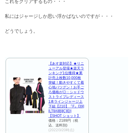
これをクリアするもの・・・
私にはジャージしか思い浮かばないのですが・・・
どうでしょう。
【あす楽対応】★リニ
ューアル登場★楽天ラ
ンキング1位獲得★累
計売上枚数10,000枚
突破！動きやすくて着
心地バツグン！お手ご
ろ価格が◎：シャドウ
ストライプレディース
1本ラインジャージ上
下組【210】『F』[39]
[LT][A][B][C][D]
【SHOT ショット】
価格：2189円（税
込、送料別)
(2022/3/20時点)