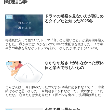
関連記事
ドラマの考察を見ない方が楽しめ
日記
るタイプだと知った2025冬
毎週気に入って観ていたドラマ『良いこと悪いこと』が最終回を迎え
ました。 我が家にはTVがないのでTverで生配信を観ました。 Xで考
察勢の考察を見ながらドラマを観ていましたが 私はそういうのしな
い方がドラマを楽しめるなぁと思いました。 元々Read More...
なかなか起き上がれなかった寝休
日記
日と楽天で欲しいもの
こんばんは！ 今日休みだったのですが 本当に起きれなくて １日中寝
続けるかと思いました。 全然起き上がれなかった。 疲れ溜まってた
んだな。 心当たりは大ありだ！ １回パンを食べて 洗濯機は回したん
だけど その後目覚めても 起き上がることはなRead More...
今年の夏も暑かった