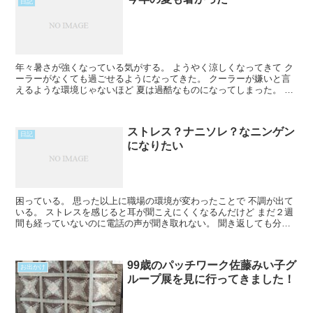
日記
年々暑さが強くなっている気がする。 ようやく涼しくなってきて ク
ーラーがなくても過ごせるようになってきた。 クーラーが嫌いと言
えるような環境じゃないほど 夏は過酷なものになってしまった。 今
年は３回か４回、アイスボディペーパーを買った。 クRead More...
ストレス？ナニソレ？なニンゲン
日記
になりたい
困っている。 思った以上に職場の環境が変わったことで 不調が出て
いる。 ストレスを感じると耳が聞こえにくくなるんだけど まだ２週
間も経っていないのに電話の声が聞き取れない。 聞き返しても分か
らない。 お腹がずっと痛い。 張っている。 病院のRead More...
99歳のパッチワーク佐藤みい子グ
お出かけ
ループ展を見に行ってきました！