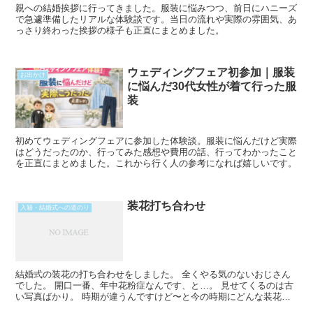
親への結婚挨拶に行ってきました。服装に悩みつつ、前日にハニーズ
で急遽準備したリアルな体験談です。当日の流れや実際の雰囲気、あ
っさり終わった挨拶の様子も正直にまとめました。
ウェディングフェア初参加｜服装
お出かけ
に悩んだ30代女性が着て行った服
装
初めてウェディングフェアに参加した体験談。服装に悩んだけど実際
はどうだったのか、行ってみた感想や費用の話、行ってわかったこと
を正直にまとめました。これから行く人の参考になれば嬉しいです。
装花打ち合わせ
入籍・結婚式への道のり
結婚式の装花の打ち合わせをしました。 全くやる気のないおじさん
でした。 開口一番、年中花粉症なんです、と…。 見せてくるのは古
い写真ばかり。 時期が違うんですけど〜と今の時期にどんな装花が
できるか見せてくれない。 今だとどんな花を使います〜Read