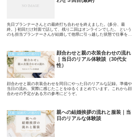
わせ３回目(最終)
先日プランナーさんとの最終打ち合わせを終えました。(多分、最
終。) 初回だけ対面で話して、残り二回はオンラインでした。 という
のも担当プランナーさんが結婚して他県に引っ越した状態で仕事を続
けているそうで。 なので担当プランナーさんより、衣装Read
More...
顔合わせと親の衣装合わせの流れ
入籍・結婚式への道のり
｜当日のリアル体験談（30代女
性）
顔合わせと親の衣装合わせを同日にやった日のリアルな記録。準備や
当日の流れ、実際に感じたことをゆるくまとめています。これから顔
合わせの予定がある方の参考にどうぞ。
親への結婚挨拶の流れと服装｜当
入籍・結婚式への道のり
日のリアルな体験談