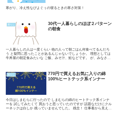
寒がり、冷え性なぴよぐぅの寝るときの寒さ対策！
30代一人暮らしのほぼ２パターン
暮らし
の朝食
一人暮らしの人は一度くらい 他の人って朝ごはん何食べてるんだろ
う と疑問に思ったことがあるんじゃないでしょうか。 理想としては
牛丼屋の朝定食みたいな ご飯、みそ汁、鮭などです。 が、みなさん
ご存じの通り 理想と現実は違うものです ちなみに私Read More...
770円で買えるお気に入りの綿
暮らし
100%ヒートテック系インナー
今日はしまむらに行ったので しまむらの綿のヒートテック系インナ
ーを 試してみたくて 買おうと思っていたのですが 話題なだけにクル
ーネックは白しか 残っていませんでした。 残念！ 仕事着から見える
ので 黒が希望なのです。 そのうち買えたらいいRead More...