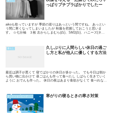
暮らし
っぱりプチプラばかりでしたー
aikoも歌っていますが 季節の巡りはあっという間ですね。 あっとい
う間に寒くなってしまいましたが 秋服を把握しておこうと思いま
す。 ☆七分袖 ３枚 左からしまむら(白)、SM2(白)、ハニーズ(ネイ
ビー)。 『七分袖って何？１枚も持ってなRead More...
久しぶりに人間らしい休日の過ご
暮らし
し方と私が他人に優しくする方法
最近は調子が悪くて 寝てばかりの休日が多かった。 でも今日は朝か
ら買い物に出かけて 昼ごはんも作って食べたし しばらく生きていく
ように おでんも作った。 休日の夜はあまり食欲がなくて 食べれない
けれど 仕事から帰宅すればなんでもいいから 食Read More...
寒がりの寝るときの寒さ対策
ネットショッピング・購入品