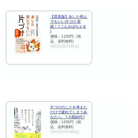
【普及版】あした死ん
でもいい片づけ 実
践！ [ ごんおばちゃま
]
価格：1100円（税
込、送料無料)
(2022/10/21時点)
片づけのことを考えた
だけで疲れてしまうあ
なたへ。 [ 小西紗代 ]
価格：1430円（税
込、送料無料)
(2022/10/21時点)