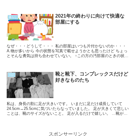
に●されると思った。 全然上司のことは嫌いだけどRead More...
2021年の終わりに向けて快適な
暮らし
部屋にする
なぜ・・・どうして・・・ 私の部屋はいつも片付かないのか・・・
A.物が多いから 今の状態を写真で載せようかとも思ったけど ちょっ
とそんな勇気は持ち合わせていない。 ↑この方の汚部屋のときの状態
より少しマシな感じ・・・ 多分少しマシなようなRead More...
靴と靴下、コンプレックスだけど
日記
好きなものたち
私は、身長の割に足が大きいです。 いまだに足だけ成長していて
24.5cm→25.5cmに気づいたらなっていました。 足が大きくて悲しい
ことは、靴のサイズがないこと。 足が入るだけで嬉しい。 …靴が
ね、いつの間にか増えてたんですよ！ ホラーRead More...
スポンサーリンク