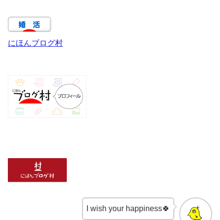
にほんブログ村
I wish your happiness🍀