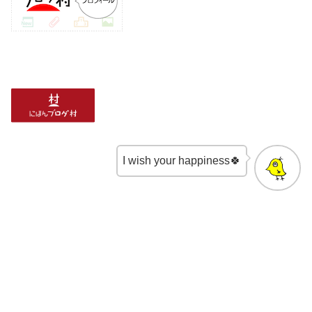
I wish your happiness🍀