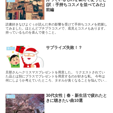
暮らし
(訳：手持ちコスメを並べてみた)
前編
読書好きなぴよぐぅが読んだ本の影響を受けて手持ちコスメを把握し
てみました。ほとんどプチプラコスメで、底見えコスメもあります。
持っているものを喜んで使うこと。
サプライズ失敗！？
暮らし
旦那さんへクリスマスプレゼントを用意した。 リクエストされてい
た品とは別にプラスでプレゼントを用意するのが好きな私。 今年は
何にしようか考えていたところ、タオルが臭くなることを悩んでいた
ので、新しいタオルをプレゼントすることに。 ＼4点以上Read
More...
30代女性｜春・新生活で疲れたと
暮らし
きに聴きたい曲10選