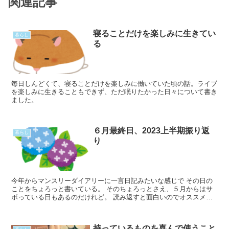
関連記事
寝ることだけを楽しみに生きてい
暮らし
る
毎日しんどくて、寝ることだけを楽しみに働いていた頃の話。ライブ
を楽しみに生きることもできず、ただ眠りたかった日々について書き
ました。
６月最終日、2023上半期振り返
暮らし
り
今年からマンスリーダイアリーに一言日記みたいな感じで その日の
ことをちょろっと書いている。 そのちょろっとさえ、５月からはサ
ボっている日もあるのだけれど。 読み返すと面白いのでオススメ。
この出来事１月だったんだ！というのがたくさんあって Read
More...
持っているものを喜んで使うこと