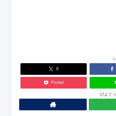
X
Pocket
ぴよぐ