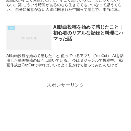
結婚式がすごく緊張したけど、すごく楽しかった。 またやりたいく
らい。笑 こういう時間があるのなら生きててもいいなって思うくら
い。 自分に敵意がない人達に囲まれた空間って感じで、本当に幸せ
で楽しかった。 本当はもっと呼びたい人がいたけど、予算Read
More...
AI動画投稿を始めて感じたこと｜
日記
初心者のリアルな記録と料理にハ
マった話
AI動画投稿を始めて感じたこと 使っているアプリ（YouCut） AIを活
用した動画投稿の日々は続いている。 今は３ジャンルで投稿中。 動
画作成はCapCutでやればいいとよく見かけて使ってみたんだけど 無
料回数が決まっていてきびしいなと思Read More...
スポンサーリンク