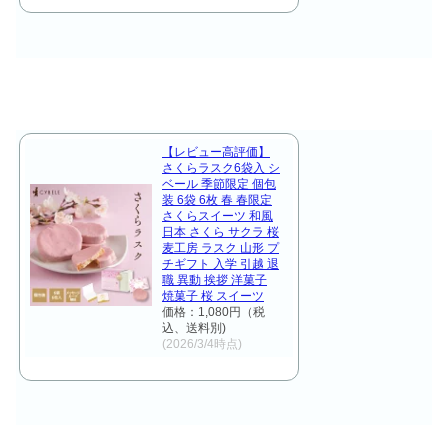
【レビュー高評価】
さくらラスク6袋入 シ
ベール 季節限定 個包
装 6袋 6枚 春 春限定
さくらスイーツ 和風
日本 さくら サクラ 桜
麦工房 ラスク 山形 プ
チギフト 入学 引越 退
職 異動 挨拶 洋菓子
焼菓子 桜 スイーツ
価格：1,080円（税
込、送料別)
(2026/3/4時点)