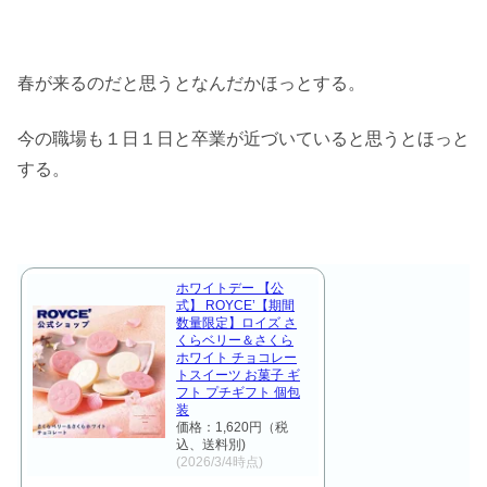
春が来るのだと思うとなんだかほっとする。
今の職場も１日１日と卒業が近づいていると思うとほっと
する。
ホワイトデー 【公
式】 ROYCE’【期間
数量限定】ロイズ さ
くらベリー＆さくら
ホワイト チョコレー
トスイーツ お菓子 ギ
フト プチギフト 個包
装
価格：1,620円（税
込、送料別)
(2026/3/4時点)