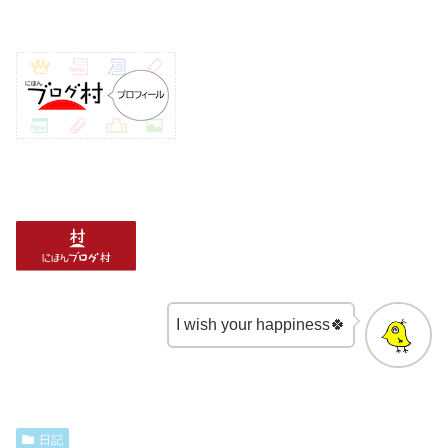
I wish your happiness🍀
日記