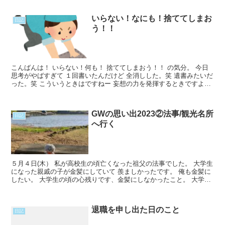
いらない！なにも！捨ててしまお
日記
う！！
こんばんは！ いらない！何も！ 捨ててしまおう！！ の気分。 今日
思考がやばすぎて １回書いたんだけど 全消しした。笑 遺書みたいだ
った。笑 こういうときはですねー 妄想の力を発揮するときですよ。
創作に逃げますか！ 現実が辛いときは 別世Read More...
GWの思い出2023②法事/観光名所
日記
へ行く
５月４日(木） 私が高校生の頃亡くなった祖父の法事でした。 大学生
になった親戚の子が金髪にしていて 羨ましかったです。 俺も金髪に
したい。 大学生の頃の心残りです、金髪にしなかったこと。 大学生
よ、人生に一度くらい金髪にしたいなら今だぞ？ Read More...
退職を申し出た日のこと
日記