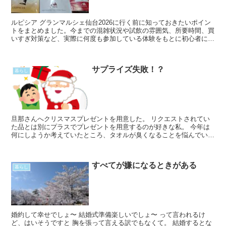
ルピシア グランマルシェ仙台2026に行く前に知っておきたいポイン
トをまとめました。今までの混雑状況や試飲の雰囲気、所要時間、買
いすぎ対策など、実際に何度も参加している体験をもとに初心者にも
分かりやすく解説しています。
サプライズ失敗！？
暮らし
旦那さんへクリスマスプレゼントを用意した。 リクエストされてい
た品とは別にプラスでプレゼントを用意するのが好きな私。 今年は
何にしようか考えていたところ、タオルが臭くなることを悩んでいた
ので、新しいタオルをプレゼントすることに。 ＼4点以上Read
More...
すべてが嫌になるときがある
暮らし
婚約して幸せでしょ〜 結婚式準備楽しいでしょ〜 って言われるけ
ど、はいそうですと 胸を張って言える訳でもなくて。 結婚するとな