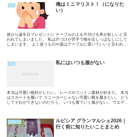
俺はミニマリスト！（になりた
日記
い）
彼から誕生日プレゼントに テーブルの上を片付ける券が欲しいと言
われてしまいました。 私は片づけが苦手で物を出しっぱなしにして
しまいます。 よく使うものや薬はテーブルに置いていいと言われま
すが その量がどんどん増えていくんですね。 なのでこれRead
More...
私にはいつも服がない
日記
本当は可愛い格好がしたい。 レースやコットン素材が好きだ。 本当
はスカートを履いて スニーカーじゃない可愛い靴を履きたい。 どう
してそれができないのだろう。 いつも着ていく服がない。 ウエディ
ングフェアに着ていく服も 親への挨拶に着ていく服Read More...
ルピシア グランマルシェ2026｜
お出かけ
行く前に知りたいことまとめ