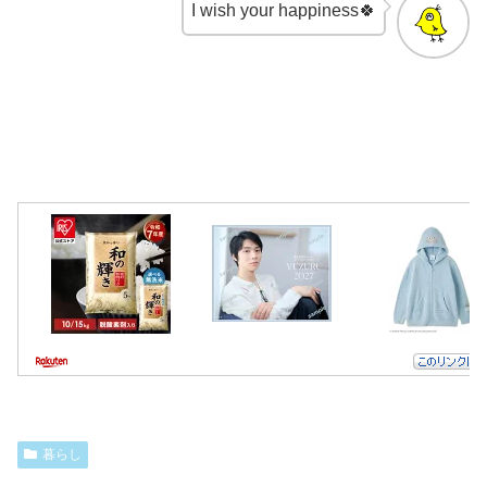
I wish your happiness🍀
暮らし