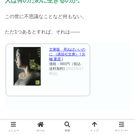
人は何のために生きるのか。
この世に不思議なことなど何もない。
ただ1つあるとすれば、それは――
文庫版 死ねばいいの
に （講談社文庫） [ 京
極 夏彦 ]
価格：880円（税込、
送料無料)
(2021/5/17
時点)
メニュー
ホーム
検索
トップ
サイドバー