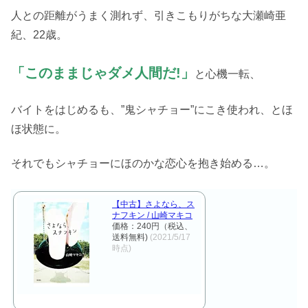
人との距離がうまく測れず、引きこもりがちな大瀬崎亜
紀、22歳。
「このままじゃダメ人間だ!」
と心機一転、
バイトをはじめるも、”鬼シャチョー”にこき使われ、とほ
ほ状態に。
それでもシャチョーにほのかな恋心を抱き始める…。
【中古】さよなら、ス
ナフキン / 山崎マキコ
価格：240円（税込、
送料無料)
(2021/5/17
時点)