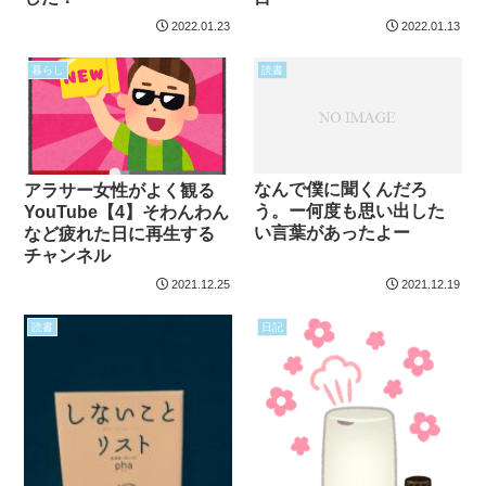
2022.01.23
2022.01.13
暮らし
読書
なんで僕に聞くんだろ
アラサー女性がよく観る
う。ー何度も思い出した
YouTube【4】そわんわん
い言葉があったよー
など疲れた日に再生する
チャンネル
2021.12.25
2021.12.19
読書
日記