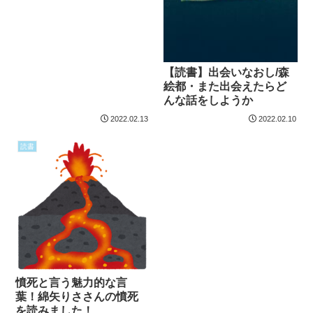
【読書】出会いなおし/森
絵都・また出会えたらど
んな話をしようか
2022.02.13
2022.02.10
読書
憤死と言う魅力的な言
葉！綿矢りささんの憤死
を読みました！