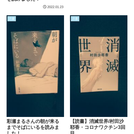
2022.01.23
読書
読書
彩瀬まるさんの朝が来る
【読書】消滅世界/村田沙
までそばにいるを読みま
耶香・コロナワクチン3回
した！
目