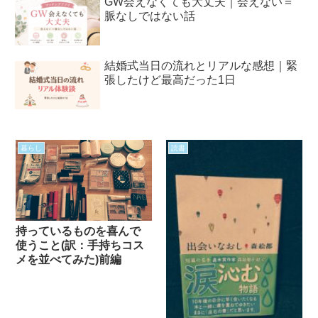
GW会えなくても大丈夫｜会えない＝
脈なしではない話
結婚式当日の流れとリアルな感想｜緊
張したけど最高だった1日
暮らし
読書
持っているものを喜んで
使うこと(訳：手持ちコス
メを並べてみた)前編